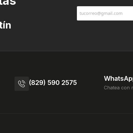
tas
tín
WhatsAp
(829) 590 2575
Chatea con 