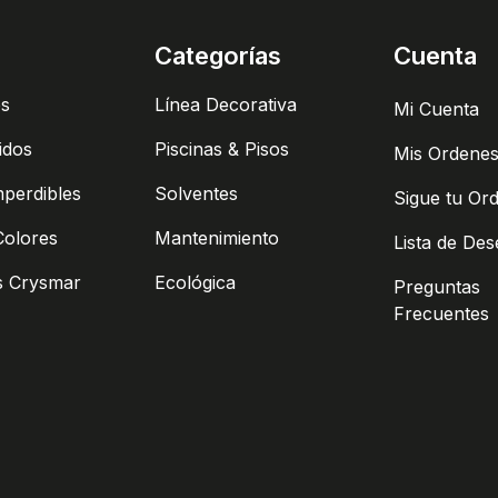
Categorías
Cuenta
es
Línea Decorativa
Mi Cuenta
idos
Piscinas & Pisos
Mis Ordene
mperdibles
Solventes
Sigue tu Or
Colores
Mantenimiento
Lista de De
s Crysmar
Ecológica
Preguntas
Frecuentes