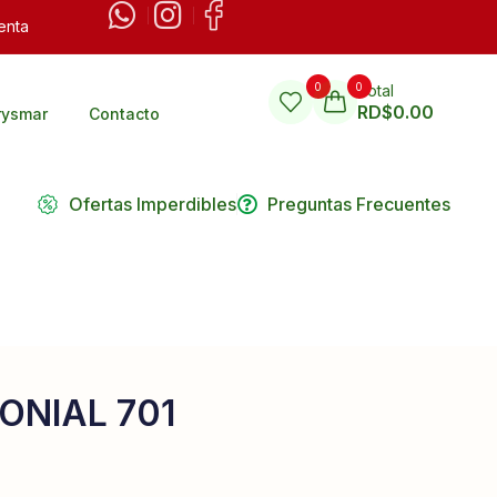
enta
0
0
Total
RD$
0.00
rysmar
Contacto
Ofertas Imperdibles
Preguntas Frecuentes
ONIAL 701