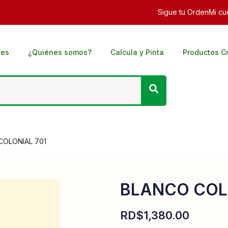
Sigue tu Orden
Mi cu
res
¿Quiénes somos?
Calcula y Pinta
Productos C
OLONIAL 701
BLANCO COL
RD$
1,380.00