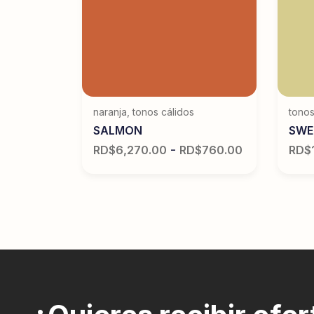
naranja
,
tonos cálidos
tonos
SALMON
SWE
-
$
920.00
RD$
6,270.00
RD$
760.00
RD$