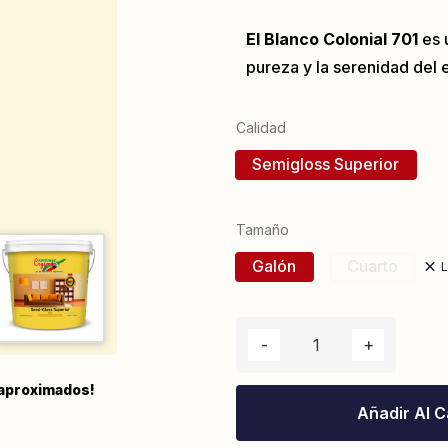
El Blanco Colonial 701
es 
pureza y la serenidad del es
Calidad
Semigloss Superior
Tamaño
Galón
Cuarto
L
 aproximados!
Añadir Al C