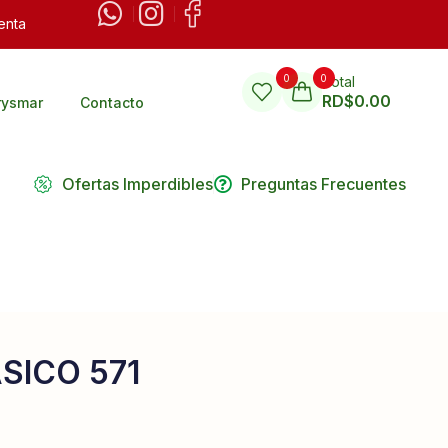
enta
0
0
Total
RD$
0.00
rysmar
Contacto
Ofertas Imperdibles
Preguntas Frecuentes
SICO 571