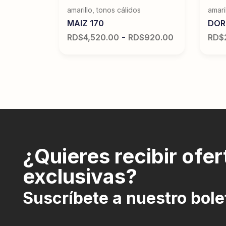
cálidos
,
amarillo
,
tonos cálidos
amari
MAIZ 170
DOR
-
RD$
4,520.00
RD$
920.00
RD$
$
760.00
¿Quieres recibir ofer
exclusivas?
Suscríbete a nuestro bole