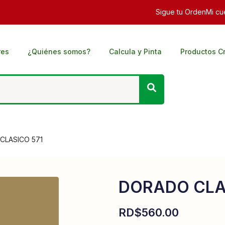
Sigue tu Orden
Mi cu
res
¿Quiénes somos?
Calcula y Pinta
Productos C
LASICO 571
DORADO CLA
RD$
560.00