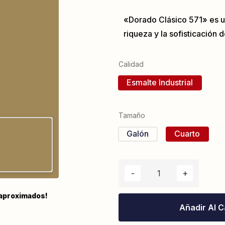
«Dorado Clásico 571» es u
riqueza y la sofisticación 
Calidad
Esmalte Industrial
Tamaño
Galón
Cuarto
 aproximados!
Añadir Al C