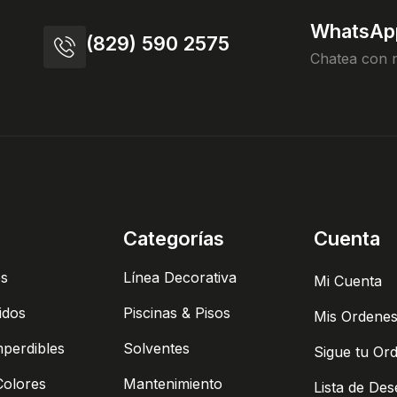
WhatsAp
(829) 590 2575
Chatea con 
Categorías
Cuenta
es
Línea Decorativa
Mi Cuenta
idos
Piscinas & Pisos
Mis Ordene
mperdibles
Solventes
Sigue tu Or
Colores
Mantenimiento
Lista de De