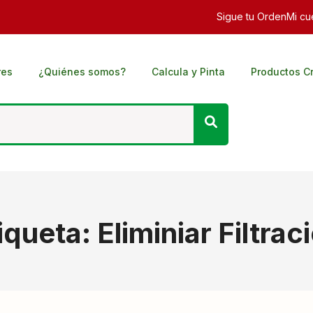
Sigue tu Orden
Mi cu
res
¿Quiénes somos?
Calcula y Pinta
Productos C
iqueta:
Eliminiar Filtrac