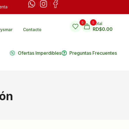
enta
0
0
Total
RD$
0.00
rysmar
Contacto
Ofertas Imperdibles
Preguntas Frecuentes
ión