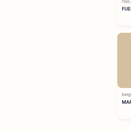
rojo
FUE
bei
MAR