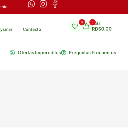
enta
0
0
Total
RD$
0.00
rysmar
Contacto
Ofertas Imperdibles
Preguntas Frecuentes