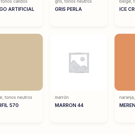
,
tonos cálidos
gris
,
tonos neutros
beige
,
GO ARTIFICIAL
GRIS PERLA
ICE C
ge
,
tonos neutros
marrón
naranja
FIL 570
MARRON 44
MERE