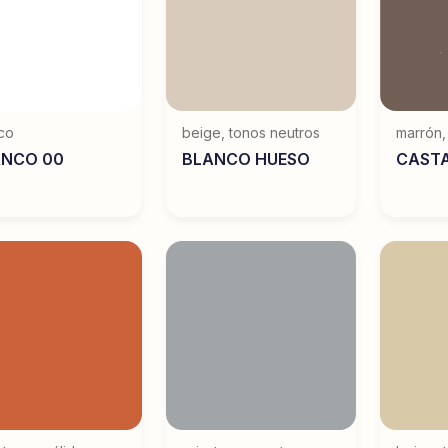
co
beige
,
tonos neutros
marrón
ANCO 00
BLANCO HUESO
CAST