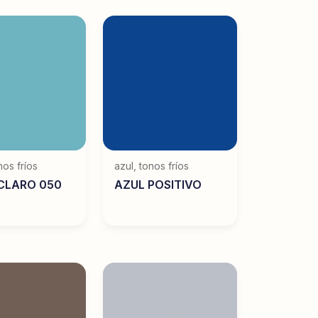
nos fríos
azul
,
tonos fríos
CLARO 050
AZUL POSITIVO