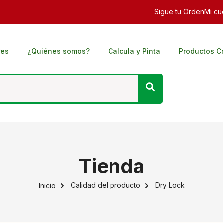
Sigue tu Orden
Mi cu
res
¿Quiénes somos?
Calcula y Pinta
Productos C
Tienda
Calidad del producto
Dry Lock
Inicio