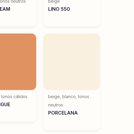
tonos neutros
beige
REAM
LINO 550
,
tonos cálidos
beige
,
blanco
,
tonos
NGUE
neutros
PORCELANA