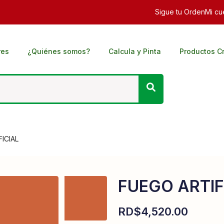
Sigue tu Orden
Mi cu
res
¿Quiénes somos?
Calcula y Pinta
Productos C
ICIAL
FUEGO ARTIF
RD$
4,520.00