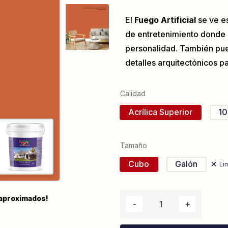
El
Fuego Artificial
se ve e
de entretenimiento donde 
personalidad. También pue
detalles arquitectónicos pa
Calidad
Acrílica Superior
10
Tamaño
Cubo
Galón
Li
 aproximados!