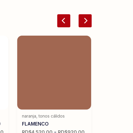
naranja
,
tonos cálidos
)
FLAMENCO
-
00
RD$
4,520.00
RD$
920.00