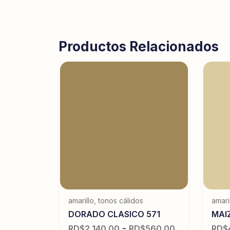
Productos Relacionados
amarillo
,
tonos cálidos
amari
 571
DORADO CLASICO 571
MAI
-
$
280.00
RD$
2,140.00
RD$
560.00
RD$