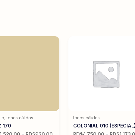
llo
,
tonos cálidos
tonos cálidos
Z 170
COLONIAL 010 (ESPECIAL
-
-
4,520.00
RD$
920.00
RD$
4,750.00
RD$
1,173.