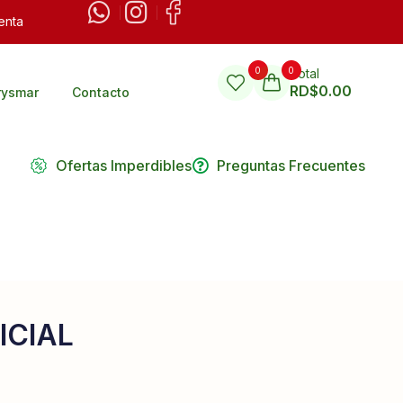
enta
0
0
Total
RD$
0.00
rysmar
Contacto
Ofertas Imperdibles
Preguntas Frecuentes
ICIAL