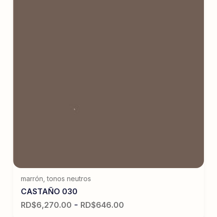
marrón
,
tonos neutros
CASTAÑO 030
-
RD$
6,270.00
RD$
646.00