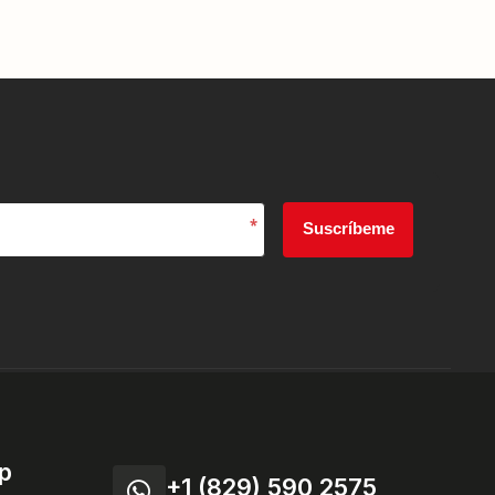
*
Suscríbeme
p
+1 (829) 590 2575