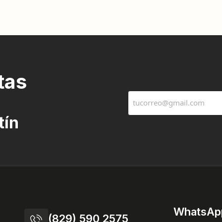
tas
tín
WhatsAp
(829) 590 2575