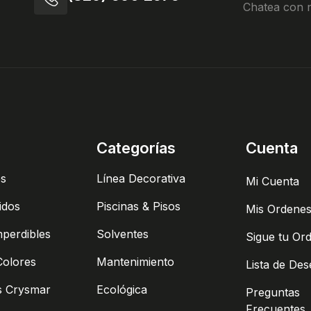
Chatea con 
Categorías
Cuenta
es
Línea Decorativa
Mi Cuenta
idos
Piscinas & Pisos
Mis Ordene
mperdibles
Solventes
Sigue tu Or
Colores
Mantenimiento
Lista de De
s Crysmar
Ecológica
Preguntas
Frecuentes