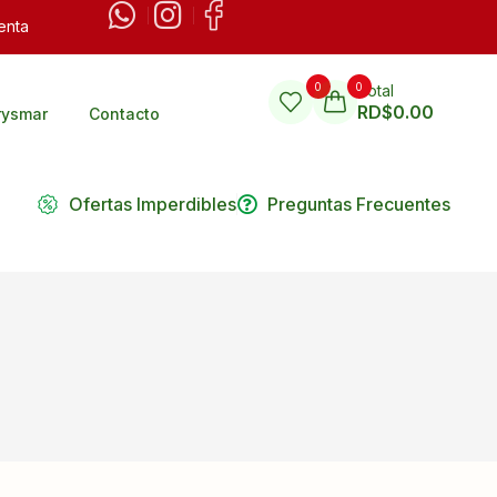
enta
0
0
Total
RD$
0.00
rysmar
Contacto
Ofertas Imperdibles
Preguntas Frecuentes