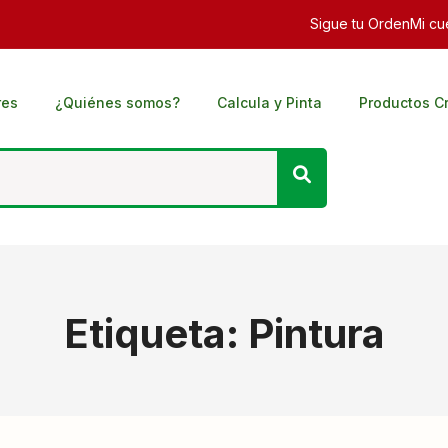
Sigue tu Orden
Mi cu
res
¿Quiénes somos?
Calcula y Pinta
Productos C
Etiqueta:
Pintura