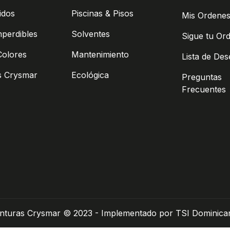
idos
Piscinas & Pisos
Mis Ordene
mperdibles
Solventes
Sigue tu Or
Colores
Mantenimiento
Lista de De
s Crysmar
Ecológica
Preguntas
Frecuentes
inturas Crysmar © 2023 - Implementado por TSI Dominica