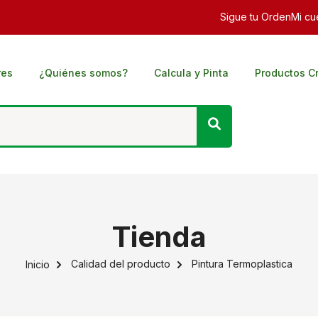
Sigue tu Orden
Mi cu
res
¿Quiénes somos?
Calcula y Pinta
Productos C
Tienda
Calidad del producto
Pintura Termoplastica
Inicio