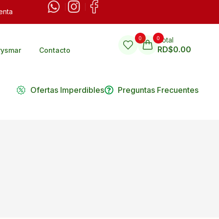
enta
0
0
Total
RD$
0.00
rysmar
Contacto
Ofertas Imperdibles
Preguntas Frecuentes