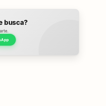
ue busca?
arte.
sApp