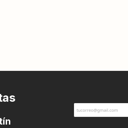
tas
tín