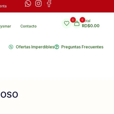
enta
0
0
Total
RD$
0.00
rysmar
Contacto
Ofertas Imperdibles
Preguntas Frecuentes
NOSO