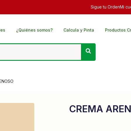
Sigue tu Orden
Mi cu
res
¿Quiénes somos?
Calcula y Pinta
Productos C
ENOSO
CREMA ARE