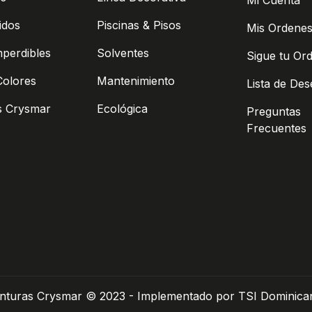
Mi Cuenta
idos
Piscinas & Pisos
Mis Ordene
mperdibles
Solventes
Sigue tu Or
Colores
Mantenimiento
Lista de De
s Crysmar
Ecológica
Preguntas
Frecuentes
inturas Crysmar © 2023 - Implementado por TSI Dominica