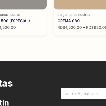
tonos neutros
beige
,
tonos neutros
 590 (ESPECIAL)
CREMA 080
-
4,520.00
RD$
4,520.00
RD$
920.0
tas
tín